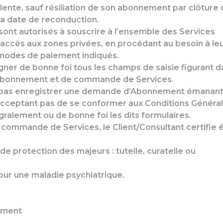
ente, sauf résiliation de son abonnement par clôture
a date de reconduction.
sont autorisés à souscrire à l’ensemble des Services
’accès aux zones privées, en procédant au besoin à le
 modes de paiement indiqués.
gner de bonne foi tous les champs de saisie figurant d
l’abonnement et de commande de Services.
ne pas enregistrer une demande d’Abonnement émanan
acceptant pas de se conformer aux Conditions Généra
égralement ou de bonne foi les dits formulaires.
 commande de Services, le Client/Consultant certifie ê
e protection des majeurs : tutelle, curatelle ou
our une maladie psychiatrique.
ement