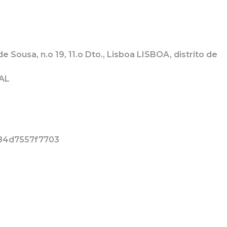
 Sousa, n.o 19, 11.o Dto., Lisboa LISBOA, distrito de
GAL
-84d7557f7703