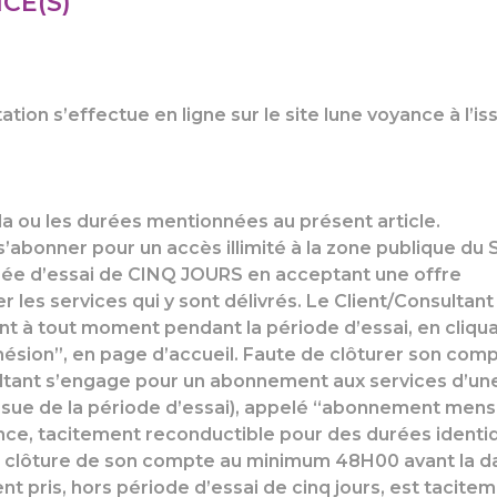
CE(S)
tion s’effectue en ligne sur le site lune voyance à l’is
 ou les durées mentionnées au présent article.
 s’abonner pour un accès illimité à la zone publique du 
rée d’essai de CINQ JOURS en acceptant une offre
 les services qui y sont délivrés. Le Client/Consultant
 à tout moment pendant la période d’essai, en cliqu
dhésion”, en page d’accueil. Faute de clôturer son com
ultant s’engage pour un abonnement aux services d’un
issue de la période d’essai), appelé “abonnement mens
yance, tacitement reconductible pour des durées identi
r clôture de son compte au minimum 48H00 avant la d
 pris, hors période d’essai de cinq jours, est tacite