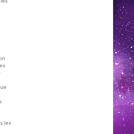
 les
ion
des
e
que
s
s les