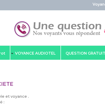
Voyance en aud
rot
VOYANCE AUDIOTEL
QUESTION GRATUI
CIETE
ie et voyance .
é :