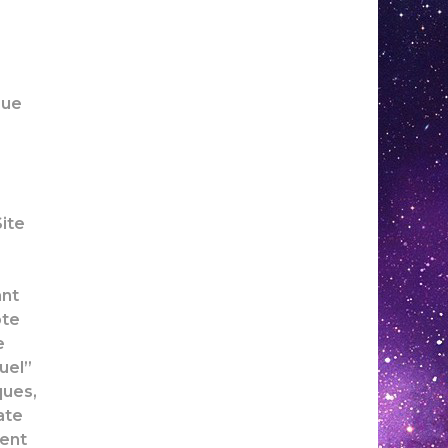
sue
Site
ant
pte
e
uel”
ques,
ate
ment