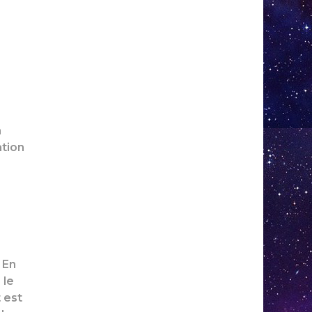
a
ation
 En
 le
 est