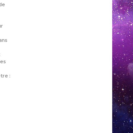
 de
ur
ans
t
les
tre :