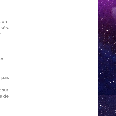
tion
osés.
r
n.
e pas
 sur
cs de